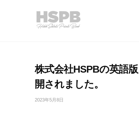
コ
式
ン
会
テ
社
ン
H
株
H
ツ
S
S
式
へ
P
P
会
B
ス
B
社
株式会社HSPBの英語
キ
で
H
ッ
感
開されました。
S
プ
じ
P
る
2023年5月8日
b
B
プ
y
h
ラ
s
イ
p
ベ