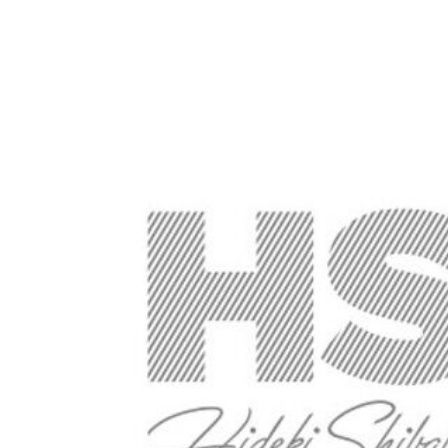
b
ー
_
ト
b
バ
u
ン
s
ク
i
の
n
世
e
界
s
s
s
i
t
e