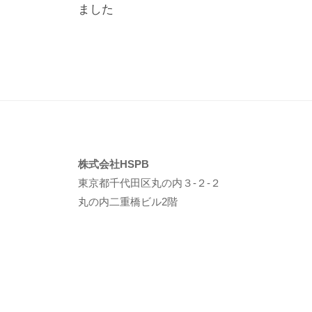
ました
ナ
ビ
ゲ
ー
シ
ョ
ン
株式会社HSPB
東京都千代田区丸の内３-２-２
丸の内二重橋ビル2階