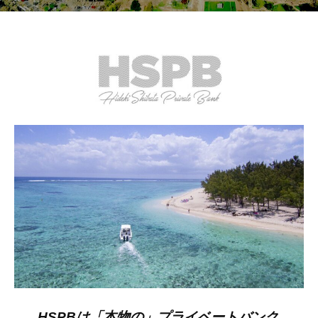
ン
ク
の
HOME
世
界
2024
年
1
月
20
日
by
hspb_businesssite
HSPBは「本物の」プライベートバンク