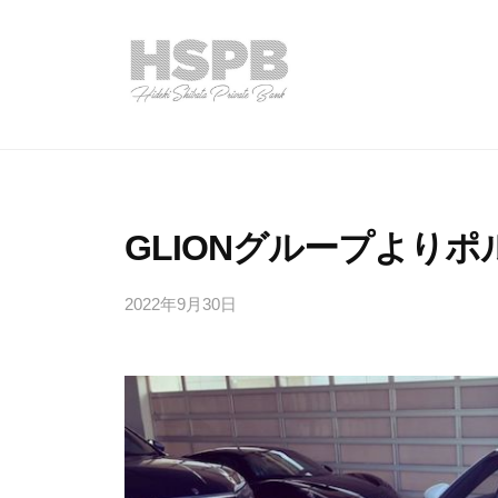
コ
式
ン
会
テ
社
ン
H
株
H
ツ
S
S
式
へ
P
P
会
B
ス
B
社
GLIONグループより
キ
で
H
ッ
感
2022年9月30日
b
S
プ
じ
y
P
る
h
B
プ
s
ラ
p
イ
b
ベ
_