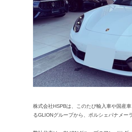
b
ー
u
ト
s
バ
i
ン
n
ク
e
の
s
世
s
界
s
i
t
e
株式会社HSPBは、このたび輸入車や国産
るGLIONグループから、ポルシェパナメー