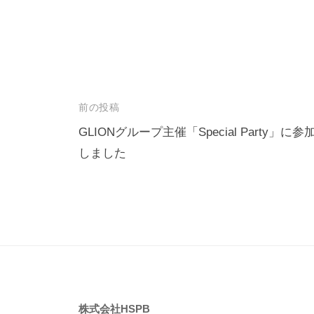
投
前の投稿
稿
GLIONグループ主催「Special Party」に参
しました
ナ
ビ
ゲ
ー
シ
ョ
ン
株式会社HSPB